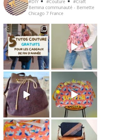
#DIY
#Couture
#Craft
Bernina communauté - Bernette
Chicago 7
France