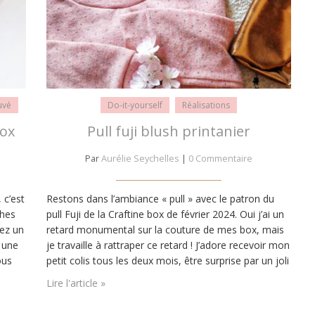
uvé
Do-it-yourself
Réalisations
box
Pull fuji blush printanier
Par
Aurélie Seychelles
|
0 Commentaire
 c’est
Restons dans l’ambiance « pull » avec le patron du
ches
pull Fuji de la Craftine box de février 2024. Oui j’ai un
vez un
retard monumental sur la couture de mes box, mais
r une
je travaille à rattraper ce retard ! J’adore recevoir mon
ous
petit colis tous les deux mois, être surprise par un joli
ous
tissu ou un patron sur lequel je n’aurai pas osé…
Lire l'article »