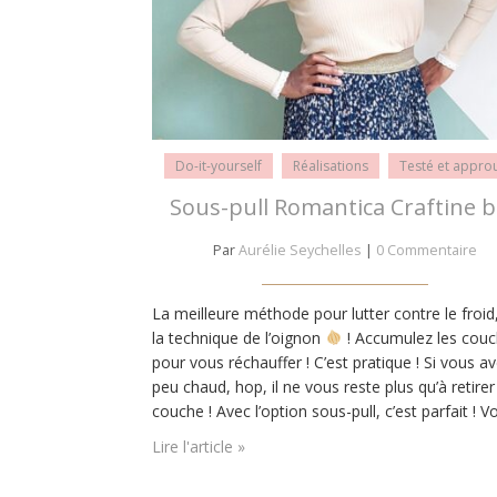
Do-it-yourself
Réalisations
Testé et appro
Sous-pull Romantica Craftine 
Par
Aurélie Seychelles
|
0 Commentaire
La meilleure méthode pour lutter contre le froid,
la technique de l’oignon
! Accumulez les cou
pour vous réchauffer ! C’est pratique ! Si vous a
peu chaud, hop, il ne vous reste plus qu’à retire
couche ! Avec l’option sous-pull, c’est parfait ! V
êtes couvert. Et avec ce sous-pull Romantica, v
Lire l'article »
l’êtes avec style.…