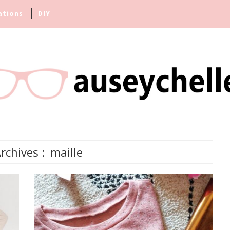
ations
DIY
rchives :
maille