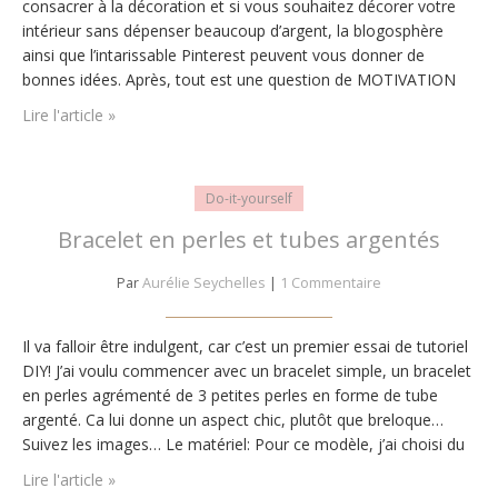
consacrer à la décoration et si vous souhaitez décorer votre
intérieur sans dépenser beaucoup d’argent, la blogosphère
ainsi que l’intarissable Pinterest peuvent vous donner de
bonnes idées. Après, tout est une question de MOTIVATION
Je vous propose de fabriquer une guirlande de Noël, plus
Lire l'article »
précisément une guirlande d’étoiles…
Do-it-yourself
Bracelet en perles et tubes argentés
Par
Aurélie Seychelles
|
1 Commentaire
Il va falloir être indulgent, car c’est un premier essai de tutoriel
DIY! J’ai voulu commencer avec un bracelet simple, un bracelet
en perles agrémenté de 3 petites perles en forme de tube
argenté. Ca lui donne un aspect chic, plutôt que breloque…
Suivez les images… Le matériel: Pour ce modèle, j’ai choisi du
noir et du blanc, mais libre…
Lire l'article »