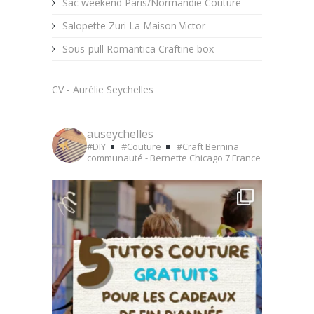
Sac weekend Paris/Normandie Couture
Salopette Zuri La Maison Victor
Sous-pull Romantica Craftine box
CV - Aurélie Seychelles
auseychelles
#DIY
#Couture
#Craft
Bernina
communauté - Bernette Chicago 7
France