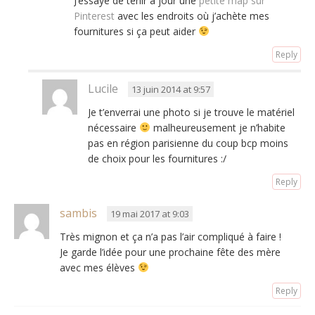
J’essaye de tenir à jour une
petite map sur
Pinterest
avec les endroits où j’achète mes
fournitures si ça peut aider
Reply
Lucile
13 juin 2014 at 9:57
Je t’enverrai une photo si je trouve le matériel
nécessaire
malheureusement je n’habite
pas en région parisienne du coup bcp moins
de choix pour les fournitures :/
Reply
sambis
19 mai 2017 at 9:03
Très mignon et ça n’a pas l’air compliqué à faire !
Je garde l’idée pour une prochaine fête des mère
avec mes élèves
Reply