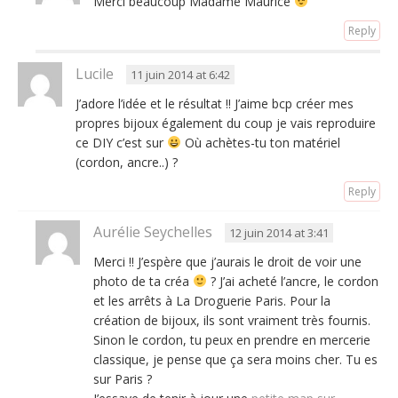
Merci beaucoup Madame Maurice
Reply
Lucile
11 juin 2014 at 6:42
J’adore l’idée et le résultat !! J’aime bcp créer mes
propres bijoux également du coup je vais reproduire
ce DIY c’est sur
Où achètes-tu ton matériel
(cordon, ancre..) ?
Reply
Aurélie Seychelles
12 juin 2014 at 3:41
Merci !! J’espère que j’aurais le droit de voir une
photo de ta créa
? J’ai acheté l’ancre, le cordon
et les arrêts à La Droguerie Paris. Pour la
création de bijoux, ils sont vraiment très fournis.
Sinon le cordon, tu peux en prendre en mercerie
classique, je pense que ça sera moins cher. Tu es
sur Paris ?