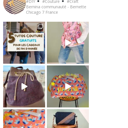
#DIY
#Couture
#Craft
Bernina communauté - Bernette
Chicago 7
France