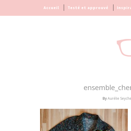
Accueil
Testé et approuvé
Inspir
ensemble_che
By
Aurélie Seyche