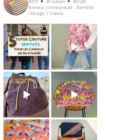
#DIY
#Couture
#Craft
Bernina communauté - Bernette
Chicago 7
France