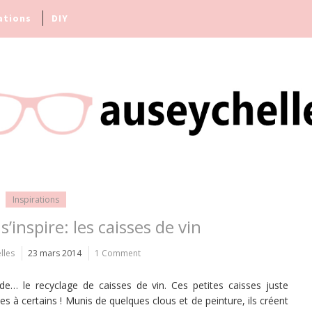
ations
DIY
Inspirations
’inspire: les caisses de vin
lles
23 mars 2014
1 Comment
e… le recyclage de caisses de vin. Ces petites caisses juste
 à certains ! Munis de quelques clous et de peinture, ils créent