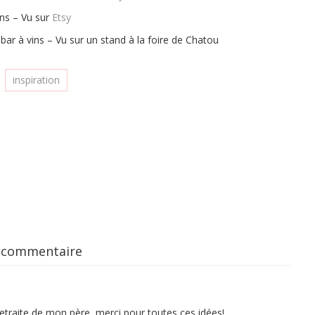
ns – Vu sur
Etsy
 bar à vins – Vu sur un stand à la foire de Chatou
inspiration
 commentaire
 retraite de mon père, merci pour toutes ces idées!