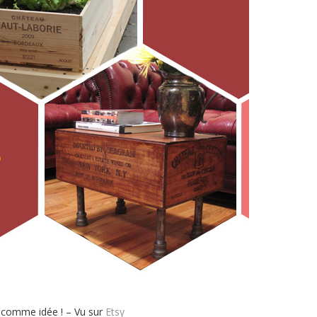
e comme idée ! – Vu sur
Etsy