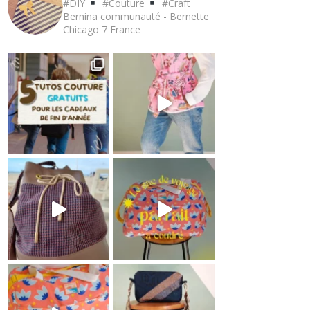
#DIY
#Couture
#Craft
Bernina communauté - Bernette
Chicago 7
France