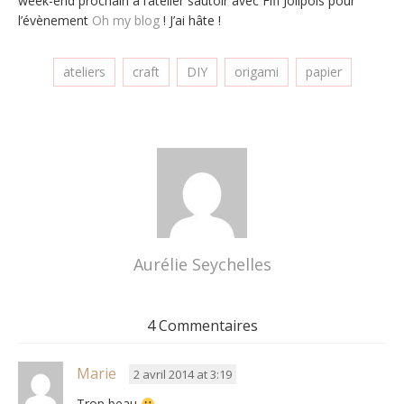
week-end prochain à l’atelier sautoir avec Fifi Jolipois pour
l’évènement
Oh my blog
! J’ai hâte !
ateliers
craft
DIY
origami
papier
Aurélie Seychelles
4 Commentaires
Marie
2 avril 2014 at 3:19
Trop beau