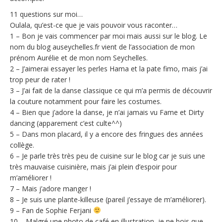
11 questions sur moi…
Oulala, qu’est-ce que je vais pouvoir vous raconter…
1 – Bon je vais commencer par moi mais aussi sur le blog. Le
nom du blog auseychelles.fr vient de l’association de mon
prénom Aurélie et de mon nom Seychelles.
2 – J’aimerai essayer les perles Hama et la pate fimo, mais j’ai
trop peur de rater !
3 – J’ai fait de la danse classique ce qui m’a permis de découvrir
la couture notamment pour faire les costumes.
4 – Bien que j’adore la danse, je n’ai jamais vu Fame et Dirty
dancing (apparement c’est culte^^)
5 – Dans mon placard, il y a encore des fringues des années
collège.
6 – Je parle très très peu de cuisine sur le blog car je suis une
très mauvaise cuisinière, mais j’ai plein d’espoir pour
m’améliorer !
7 – Mais j’adore manger !
8 – Je suis une plante-killeuse (pareil j’essaye de m’améliorer).
9 – Fan de Sophie Ferjani
10 – Malgré une photo de café en illustration, je ne bois que