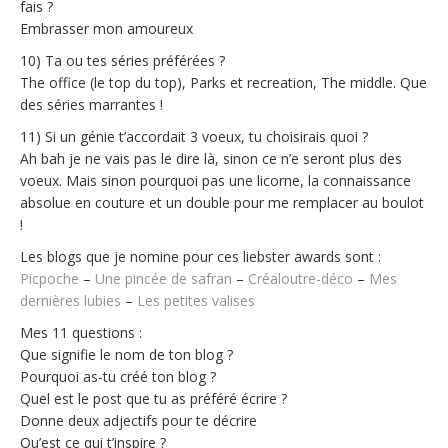
fais ?
Embrasser mon amoureux
10) Ta ou tes séries préférées ?
The office (le top du top), Parks et recreation, The middle. Que
des séries marrantes !
11) Si un génie t’accordait 3 voeux, tu choisirais quoi ?
Ah bah je ne vais pas le dire là, sinon ce n’e seront plus des
voeux. Mais sinon pourquoi pas une licorne, la connaissance
absolue en couture et un double pour me remplacer au boulot
!
Les blogs que je nomine pour ces liebster awards sont :
Picpoche
–
Une pincée de safran
–
Créaloutre-déco
–
Mes
dernières lubies
–
Les petites valises
Mes 11 questions :
Que signifie le nom de ton blog ?
Pourquoi as-tu créé ton blog ?
Quel est le post que tu as préféré écrire ?
Donne deux adjectifs pour te décrire
Qu’est ce qui t’inspire ?