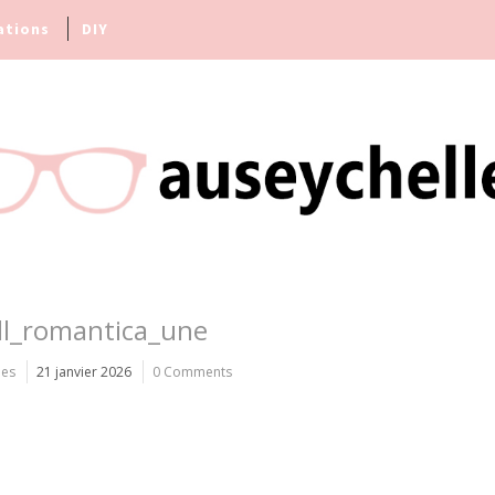
ations
DIY
ll_romantica_une
les
21 janvier 2026
0 Comments