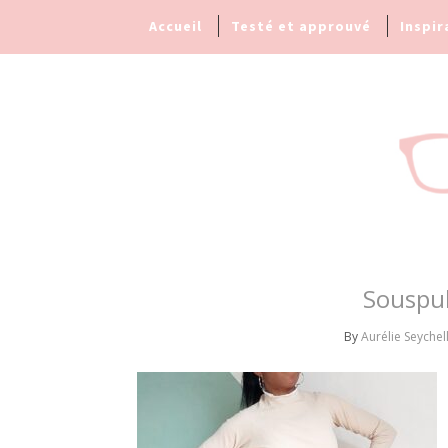
Accueil
Testé et approuvé
Inspir
Souspu
By
Aurélie Seychel