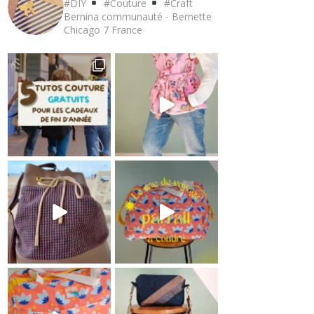
#DIY
#Couture
#Craft
Bernina communauté - Bernette
Chicago 7
France