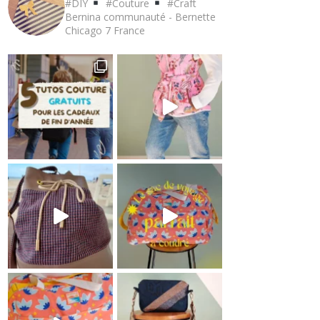
#DIY
#Couture
#Craft
Bernina communauté - Bernette
Chicago 7
France