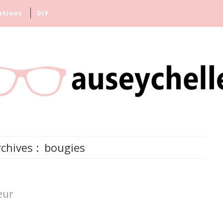
ations
DIY
chives :
bougies
eur