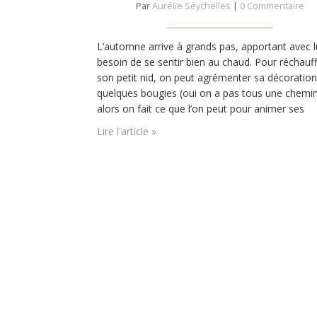
Par
Aurélie Seychelles
|
0 Commentaire
L’automne arrive à grands pas, apportant avec l
besoin de se sentir bien au chaud. Pour réchauf
son petit nid, on peut agrémenter sa décoratio
quelques bougies (oui on a pas tous une chemi
alors on fait ce que l’on peut pour animer ses
soirées…). Du photophore personnalisé à la bou
Lire l'article »
diy, laissons entrer la chaleur de l’automne…