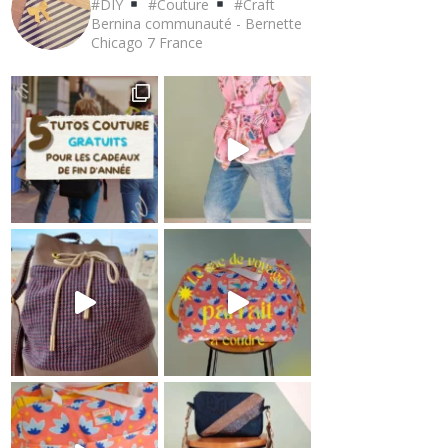
#DIY
#Couture
#Craft
Bernina communauté - Bernette
Chicago 7
France