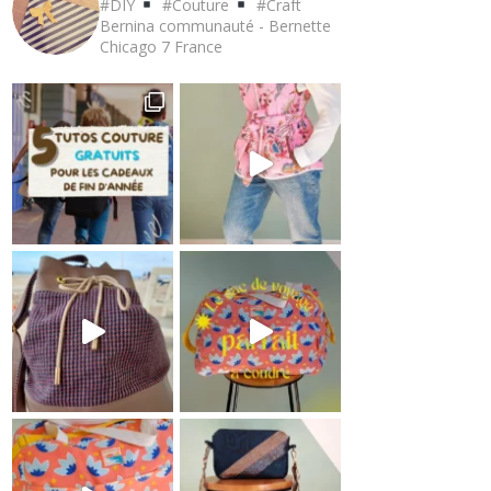
#DIY
#Couture
#Craft
Bernina communauté - Bernette
Chicago 7
France