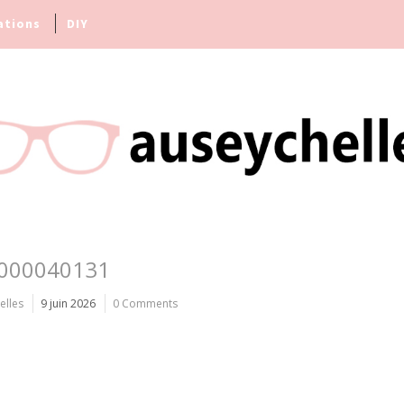
ations
DIY
000040131
elles
9 juin 2026
0 Comments