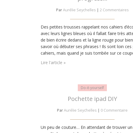
Par
Aurélie Seychelles
|
2 Commentaires
Des petites trousses rappelant nos cahiers d’éc
avec leurs lignes bleues où il fallait faire très at
de bien écrire dedans et la ligne rouge pour bien
savoir où débuter ses phrases ! Ils sont loin ces 
cahiers, mais quand je suis tombée sur ce cou
lors du vide dressing organisé par Oh my blog, j’
Lire l'article »
craqué ! Par…
Do-it-yourself
Pochette ipad DIY
Par
Aurélie Seychelles
|
0 Commentaire
Un peu de couture… En attendant de trouver un 