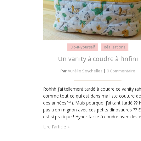
Do-it-yourself
Réalisations
Un vanity à coudre à l’infini
Par
Aurélie Seychelles
|
0 Commentaire
Rohhh j’ai tellement tardé à coudre ce vanity (a
comme tout ce qui est dans ma liste couture de
des années^^). Mais pourquoi j’ai tant tardé ?? N’
pas trop mignon avec ces petits dinosaures ?? Et
est si pratique ! Hyper facile à coudre avec des 
de réalisation simplissimes. Bon, il est toujours
Lire l'article »
question de savoir gérer…