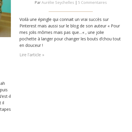
Par
Aurélie Seychelles
|
5 Commentaires
Voilà une épingle qui connait un vrai succès sur
Pinterest mais aussi sur le blog de son auteur « Pour
mes jolis mômes mais pas que…« , une jolie
pochette à langer pour changer les bouts d’chou tout
en douceur !
Lire l'article »
hah
puis
est-il
 il
étapes