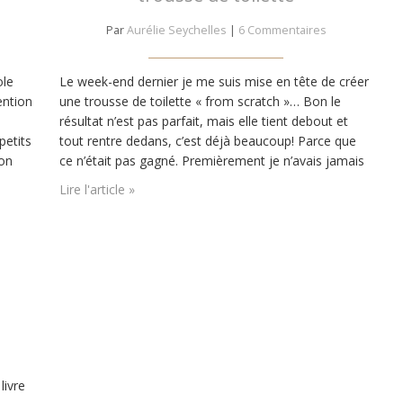
Par
Aurélie Seychelles
|
6 Commentaires
ole
Le week-end dernier je me suis mise en tête de créer
tention
une trousse de toilette « from scratch »… Bon le
résultat n’est pas parfait, mais elle tient debout et
petits
tout rentre dedans, c’est déjà beaucoup! Parce que
pon
ce n’était pas gagné. Premièrement je n’avais jamais
ai
cousu de gabardine et ce fut une grosse surprise.
Lire l'article »
C’est un tissu tellement épais, qu’il est…
livre