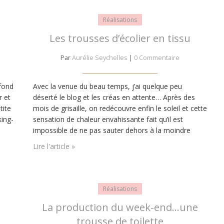
Réalisations
Les trousses d’écolier en tissu
Par
Aurélie Seychelles
|
0 Commentaire
 fond
Avec la venue du beau temps, j’ai quelque peu
r et
déserté le blog et les créas en attente… Après des
tite
mois de grisaille, on redécouvre enfin le soleil et cette
ing-
sensation de chaleur envahissante fait qu’il est
impossible de ne pas sauter dehors à la moindre
occasion !! Alors désolée pour cette absence, mais il
Lire l'article »
fallait vraiment que je fasse le…
Réalisations
La production du week-end…une
trousse de toilette