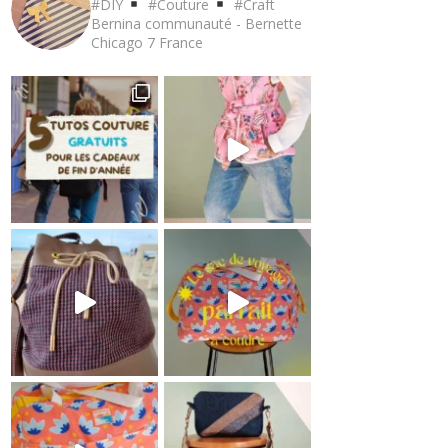
#DIY
#Couture
#Craft
Bernina communauté - Bernette
Chicago 7
France