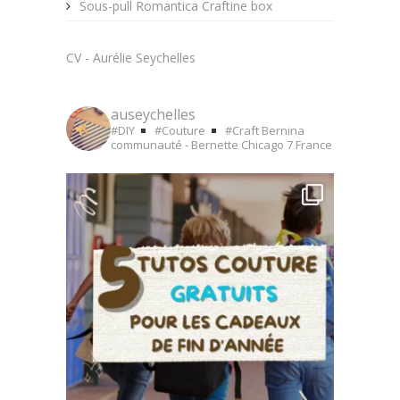
Sous-pull Romantica Craftine box
CV - Aurélie Seychelles
auseychelles
#DIY
#Couture
#Craft
Bernina
communauté - Bernette Chicago 7
France