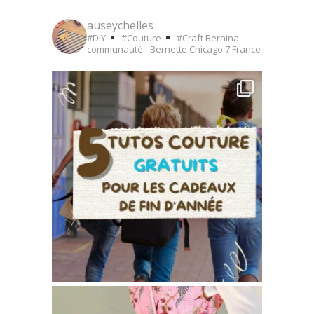
auseychelles
#DIY
#Couture
#Craft
Bernina
communauté - Bernette Chicago 7
France